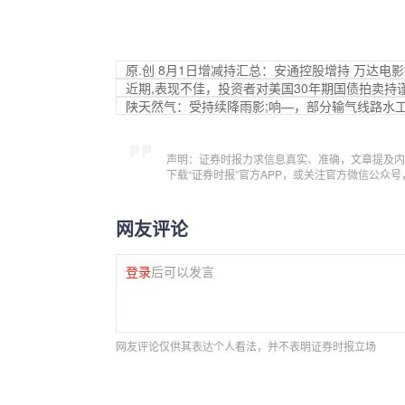
原.创 8月1日增减持汇总：安通控股增持 万达电
近期,表现不佳，投资者对美国30年期国债拍卖持
陕天然气：受持续降雨影;响—，部分输气线路水
声明：证券时报力求信息真实、准确，文章提及内
下载“证券时报”官方APP，或关注官方微信公众
网友评论
登录
后可以发言
网友评论仅供其表达个人看法，并不表明证券时报立场